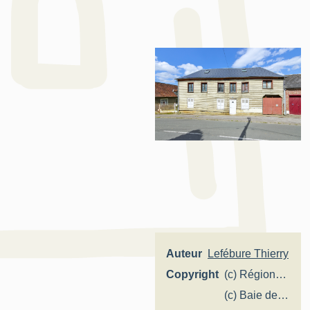
Auteur
Lefébure Thierry
Copyright
(c) Région
Hauts-de-
(c) Baie de