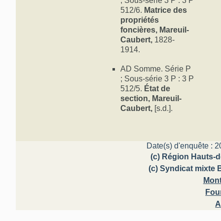
; Sous-série 3 P : 3 P
512/6.
Matrice des
propriétés
foncières, Mareuil-
Caubert,
1828-
1914.
AD Somme. Série P
; Sous-série 3 P : 3 P
512/5.
État de
section, Mareuil-
Caubert,
[s.d.].
Date(s) d'enquête : 2
(c) Région Hauts-d
(c) Syndicat mixte 
Mont
Fou
A