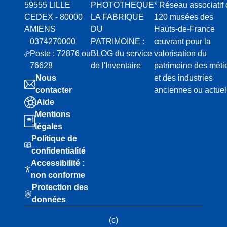
59555 LILLE
PHOTOTHEQUE
* Réseau associatif
CEDEX - 80000
LA FABRIQUE
120 musées des
AMIENS
DU
Hauts-de-France
0374270000
PATRIMOINE :
œuvrant pour la
Poste : 72876 ou
BLOG du service
valorisation du
76628
de l'Inventaire
patrimoine des méti
Nous
et des industries
contacter
anciennes ou actuel
Aide
Mentions
légales
Politique de
confidentialité
Accessibilité :
non conforme
Protection des
données
(c)