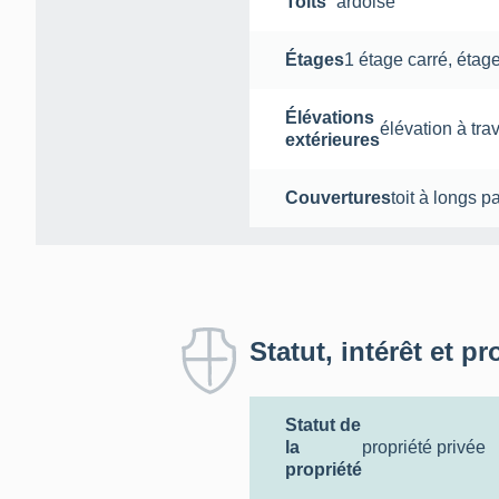
Toits
ardoise
Étages
1 étage carré
,
étag
Élévations
élévation à tra
extérieures
Couvertures
toit à longs p
Statut, intérêt et pr
Statut de
la
propriété privée
propriété