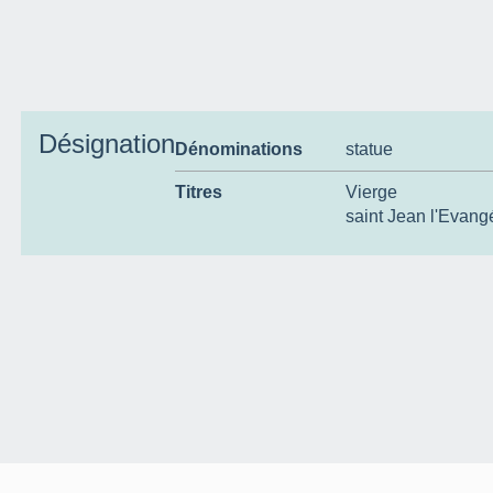
Désignation
Dénominations
statue
Titres
Vierge
saint Jean l'Evangé