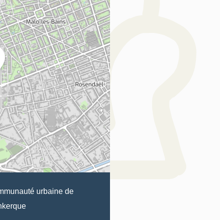
munauté urbaine de
nkerque