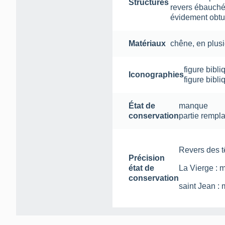
Structures
revers ébauch
évidement obtu
Matériaux
chêne
,
en plus
figure bibli
Iconographies
figure bibli
État de
manque
conservation
partie rempl
Revers des tê
Précision
état de
La Vierge : 
conservation
saint Jean : 