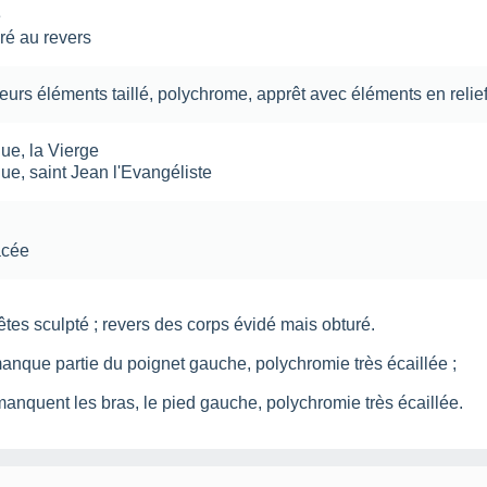
é
ré au revers
ieurs éléments
taillé
,
polychrome
,
apprêt avec éléments en relie
que
,
la Vierge
que
,
saint Jean l'Evangéliste
acée
tes sculpté ; revers des corps évidé mais obturé.
manque partie du poignet gauche, polychromie très écaillée ;
manquent les bras, le pied gauche, polychromie très écaillée.