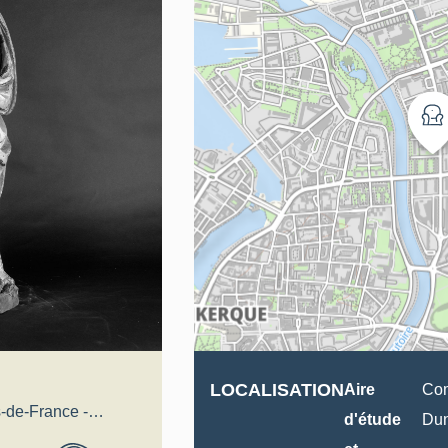
LOCALISATION
Aire
Com
-de-France -
d'étude
Du
al