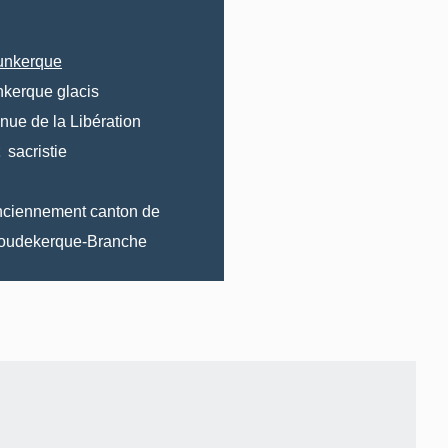
unkerque
kerque glacis
nue de la
Libération
sacristie
nciennement canton de
oudekerque-Branche