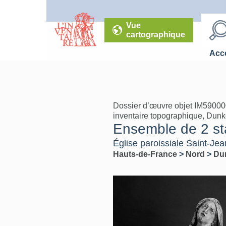
Vue
cartographique
Accé
Dossier d’œuvre objet IM59000
inventaire topographique, Dun
Ensemble de 2 sta
Église paroissiale Saint-Jea
Hauts-de-France
>
Nord
>
Du