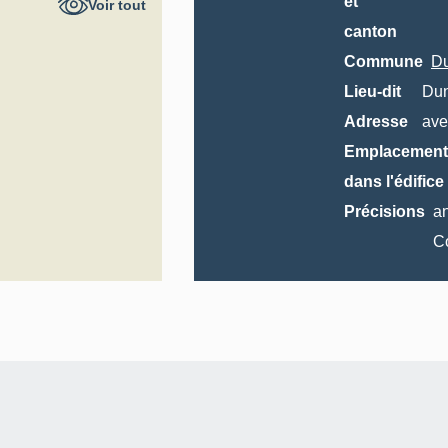
et
Voir tout
canton
Commune
D
Lieu-dit
Dun
Adresse
ave
Emplacement
dans l'édifice
Précisions
a
C