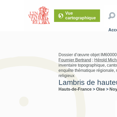
Vue
cartographique
Accé
Dossier d’œuvre objet IM600001
Fournier Bertrand
;
Hérold Mich
inventaire topographique, cant
enquête thématique régionale, m
religieux
Lambris de hauteu
Hauts-de-France
>
Oise
>
No