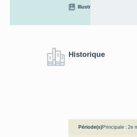
Illustrations
Historique
Période(s)
Principale :
2e m