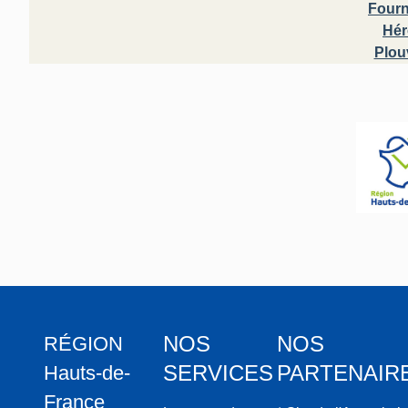
Fourn
Hér
Plou
NOS
NOS
RÉGION
SERVICES
PARTENAIR
Hauts-de-
France