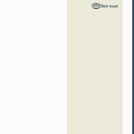
Région
Voir tout
Hauts-de-
France -
Inventaire
général