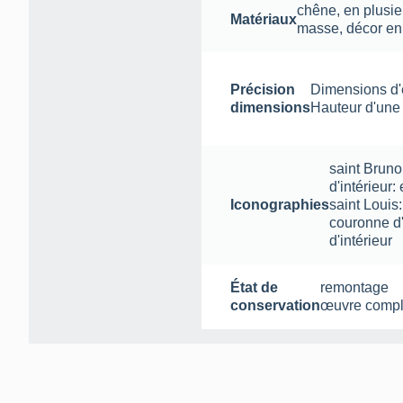
chêne
,
en plusi
Matériaux
masse
,
décor en 
Précision
Dimensions d'e
dimensions
Hauteur d'une 
saint Bruno:
d'intérieur:
Iconographies
saint Louis:
couronne d'
d'intérieur
État de
remontage
conservation
œuvre compl