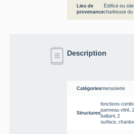
Lieu de
Édifice ou sit
provenance
chartreuse d
Description
Catégories
menuiserie
fonctions comb
panneau vitré
,
Structures
battant
,
2
surface
,
chanto