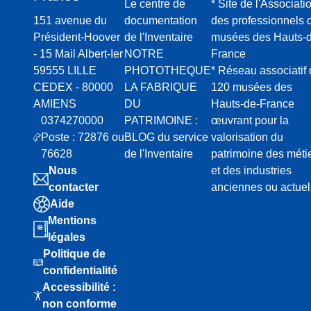
Le centre de
* Site de l'Associati
151 avenue du
documentation
des professionnels 
Président-Hoover
de l'Inventaire
musées des Hauts-d
- 15 Mail Albert-Ier
NOTRE
France
59555 LILLE
PHOTOTHEQUE
* Réseau associatif
CEDEX - 80000
LA FABRIQUE
120 musées des
AMIENS
DU
Hauts-de-France
0374270000
PATRIMOINE :
œuvrant pour la
Poste : 72876 ou
BLOG du service
valorisation du
76628
de l'Inventaire
patrimoine des méti
Nous
et des industries
contacter
anciennes ou actuel
Aide
Mentions
légales
Politique de
confidentialité
Accessibilité :
non conforme