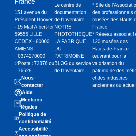
France
Le centre de
* Site de l'Associati
puis la
151 avenue du
documentation
des professionnels 
Rochet
Président-Hoover
de l'Inventaire
musées des Hauts-d
te
- 15 Mail Albert-Ier
NOTRE
France
Cenpa,
59555 LILLE
PHOTOTHEQUE
* Réseau associatif
devenu
CEDEX - 80000
LA FABRIQUE
120 musées des
e usine
AMIENS
DU
Hauts-de-France
de
0374270000
PATRIMOINE :
œuvrant pour la
ferblan
Poste : 72876 ou
BLOG du service
valorisation du
terie
76628
de l'Inventaire
patrimoine des méti
Coltel
Nous
et des industries
contacter
anciennes ou actuel
Aide
Mentions
légales
Politique de
confidentialité
Accessibilité :