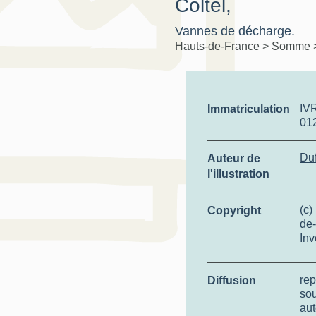
Coltel,
Vannes de décharge.
Hauts-de-France
>
Somme
IV
Immatriculation
01
Duf
Auteur de
l'illustration
(c)
Copyright
de-
Inv
rep
Diffusion
so
aut