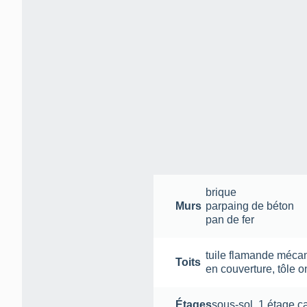
brique
Murs
parpaing de béton
pan de fer
tuile flamande méca
Toits
en couverture
,
tôle 
Étages
sous-sol
,
1 étage c