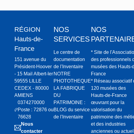
NOS
NOS
RÉGION
SERVICES
PARTENAIR
Hauts-de-
France
Le centre de
* Site de l'Associati
151 avenue du
documentation
des professionnels 
Président-Hoover
de l'Inventaire
musées des Hauts-d
- 15 Mail Albert-Ier
NOTRE
France
59555 LILLE
PHOTOTHEQUE
* Réseau associatif
CEDEX - 80000
LA FABRIQUE
120 musées des
AMIENS
DU
Hauts-de-France
0374270000
PATRIMOINE :
œuvrant pour la
Poste : 72876 ou
BLOG du service
valorisation du
76628
de l'Inventaire
patrimoine des méti
Nous
et des industries
contacter
anciennes ou actuel