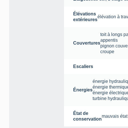
Élévations
élévation à tra
extérieures
toit à longs p
appentis
Couvertures
pignon couve
croupe
Escaliers
énergie hydrauli
énergie thermiqu
Énergies
énergie électriqu
turbine hydrauliq
État de
mauvais état
conservation