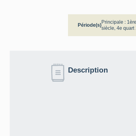
Principale :
1ère
Période(s)
siècle
,
4e quart 
Description