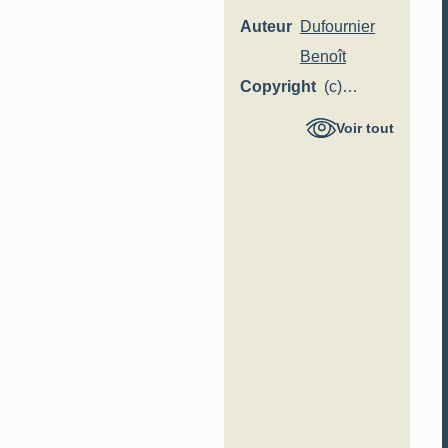
Auteur
Dufournier
Benoît
Copyright
(c)
Région
Voir tout
Hauts-de-
France -
Inventaire
général