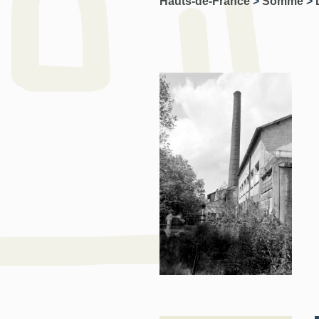
Hauts-de-France
>
Somme
>