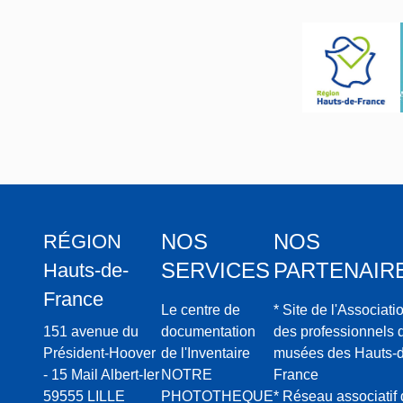
en
L'Histoi
mariag
re des
e à
Gaules
Francu
s
NOS
NOS
RÉGION
SERVICES
PARTENAIR
Hauts-de-
France
Le centre de
* Site de l'Associati
151 avenue du
documentation
des professionnels 
Président-Hoover
de l'Inventaire
musées des Hauts-d
- 15 Mail Albert-Ier
NOTRE
France
59555 LILLE
PHOTOTHEQUE
* Réseau associatif