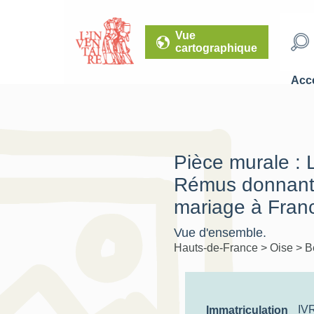
Vue
cartographique
Accé
Pièce murale : 
Rémus donnant s
mariage à Fran
Vue d'ensemble.
Hauts-de-France
>
Oise
>
B
IV
Immatriculation