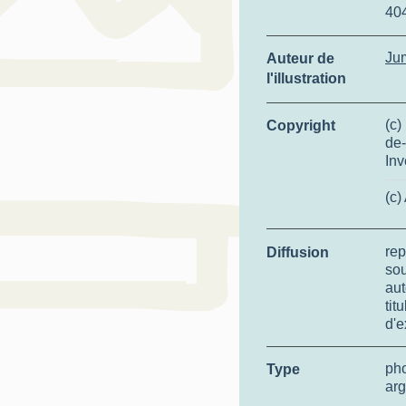
40
Ju
Auteur de
l'illustration
(c)
Copyright
de-
Inv
(c)
rep
Diffusion
so
aut
tit
d'e
ph
Type
arg