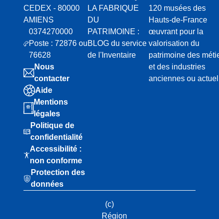
CEDEX - 80000
LA FABRIQUE
120 musées des
AMIENS
DU
Hauts-de-France
0374270000
PATRIMOINE :
œuvrant pour la
Poste : 72876 ou
BLOG du service
valorisation du
76628
de l'Inventaire
patrimoine des méti
Nous
et des industries
contacter
anciennes ou actuel
Aide
Mentions
légales
Politique de
confidentialité
Accessibilité :
non conforme
Protection des
données
(c)
Région