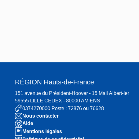
à
Somm
Saint-
Valery
-sur-
Som
e
RÉGION
Hauts-de-France
151 avenue du Président-Hoover - 15 Mail Albert-Ier
59555 LILLE CEDEX - 80000 AMIENS
0374270000 Poste : 72876 ou 76628
Nous contacter
Aide
Mentions légales