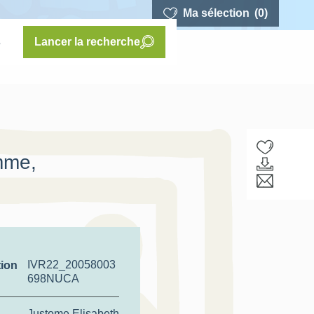
Ma sélection
(0)
s
Lancer la recherche
omme,
IVR22_20058003
tion
698NUCA
Justome Elisabeth