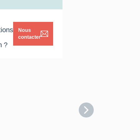
tions
Nous
contacter
n ?