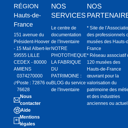
NOS
NOS
RÉGION
SERVICES
PARTENAIR
Hauts-de-
France
Le centre de
* Site de l'Associati
151 avenue du
documentation
des professionnels 
Président-Hoover
de l'Inventaire
musées des Hauts-d
- 15 Mail Albert-Ier
NOTRE
France
59555 LILLE
PHOTOTHEQUE
* Réseau associatif
CEDEX - 80000
LA FABRIQUE
120 musées des
AMIENS
DU
Hauts-de-France
0374270000
PATRIMOINE :
œuvrant pour la
Poste : 72876 ou
BLOG du service
valorisation du
76628
de l'Inventaire
patrimoine des méti
Nous
et des industries
contacter
anciennes ou actuel
Aide
Mentions
légales