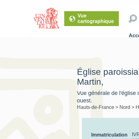
Vue
cartographique
Accé
Église paroissia
Martin,
Vue générale de l'église 
ouest.
Hauts-de-France
>
Nord
>
H
IV
Immatriculation