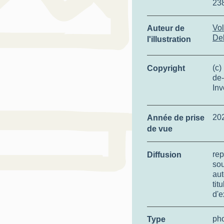
23
Vol
Auteur de
De
l'illustration
(c)
Copyright
de-
Inv
20
Année de prise
de vue
rep
Diffusion
so
aut
tit
d'e
ph
Type