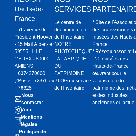
SERVICES
PARTENAIR
Hauts-de-
France
Le centre de
* Site de l'Associati
151 avenue du
documentation
des professionnels 
Président-Hoover
de l'Inventaire
musées des Hauts-d
- 15 Mail Albert-Ier
NOTRE
France
59555 LILLE
PHOTOTHEQUE
* Réseau associatif
CEDEX - 80000
LA FABRIQUE
120 musées des
AMIENS
DU
Hauts-de-France
0374270000
PATRIMOINE :
œuvrant pour la
Poste : 72876 ou
BLOG du service
valorisation du
76628
de l'Inventaire
patrimoine des méti
Nous
et des industries
contacter
anciennes ou actuel
Aide
Mentions
légales
Politique de