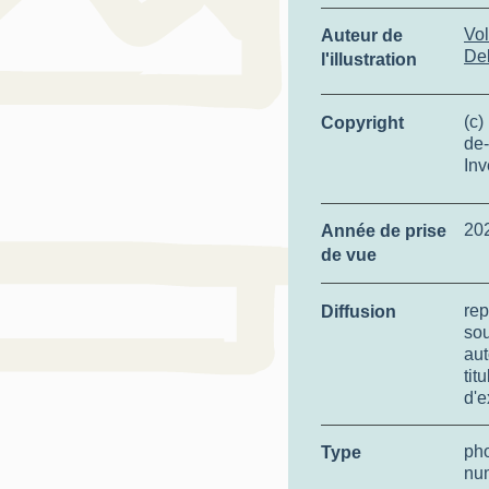
Vol
Auteur de
De
l'illustration
(c)
Copyright
de-
Inv
20
Année de prise
de vue
rep
Diffusion
so
aut
tit
d'e
ph
Type
nu