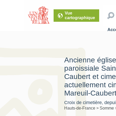
Vue
cartographique
Accé
Ancienne églis
paroissiale Sai
Caubert et cime
actuellement ci
Mareuil-Caubert
Croix de cimetière, depuis
Hauts-de-France
>
Somme