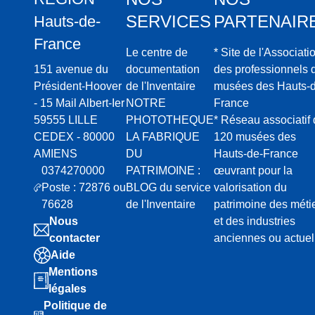
Mareui
SERVICES
PARTENAIR
l-
Hauts-de-
Caube
France
Le centre de
* Site de l'Associati
rt
151 avenue du
documentation
des professionnels 
Président-Hoover
de l'Inventaire
musées des Hauts-d
- 15 Mail Albert-Ier
NOTRE
France
59555 LILLE
PHOTOTHEQUE
* Réseau associatif
CEDEX - 80000
LA FABRIQUE
120 musées des
AMIENS
DU
Hauts-de-France
0374270000
PATRIMOINE :
œuvrant pour la
Poste : 72876 ou
BLOG du service
valorisation du
76628
de l'Inventaire
patrimoine des méti
Nous
et des industries
contacter
anciennes ou actuel
Aide
Mentions
légales
Politique de