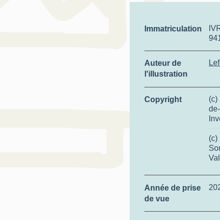
IV
Immatriculation
94
Lef
Auteur de
l'illustration
(c)
Copyright
de-
Inv
(c)
So
Val
20
Année de prise
de vue