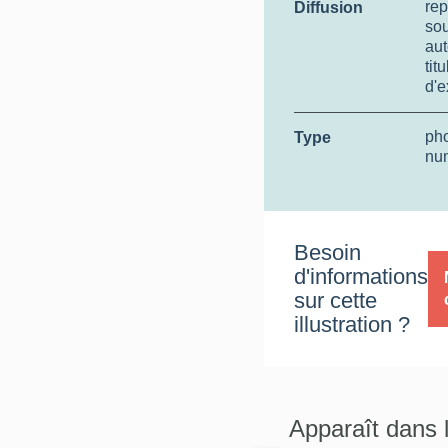
rep
Diffusion
so
aut
tit
d'e
ph
Type
nu
Besoin
d'informations
sur cette
illustration ?
Apparaît dans 