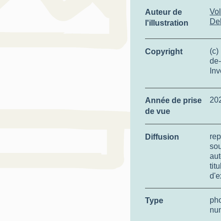
Vol
Auteur de
De
l'illustration
(c)
Copyright
de-
Inv
20
Année de prise
de vue
rep
Diffusion
so
aut
tit
d'e
ph
Type
nu