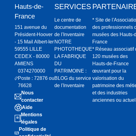
SERVICES
PARTENAIR
Hauts-de-
France
Le centre de
* Site de l'Associati
151 avenue du
documentation
des professionnels 
Président-Hoover
de l'Inventaire
musées des Hauts-d
- 15 Mail Albert-Ier
NOTRE
France
59555 LILLE
PHOTOTHEQUE
* Réseau associatif
CEDEX - 80000
LA FABRIQUE
120 musées des
AMIENS
DU
Hauts-de-France
0374270000
PATRIMOINE :
œuvrant pour la
Poste : 72876 ou
BLOG du service
valorisation du
76628
de l'Inventaire
patrimoine des méti
Nous
et des industries
contacter
anciennes ou actuel
Aide
Mentions
légales
Politique de