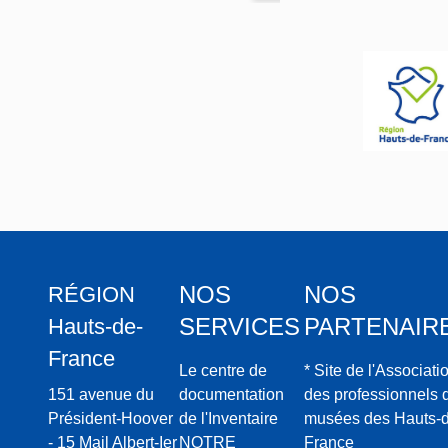
(égli
se
fortif
iée)
Notr
e-
Dam
e
NOS
NOS
RÉGION
SERVICES
PARTENAIR
Hauts-de-
France
Le centre de
* Site de l'Associati
151 avenue du
documentation
des professionnels 
Président-Hoover
de l'Inventaire
musées des Hauts-d
- 15 Mail Albert-Ier
NOTRE
France