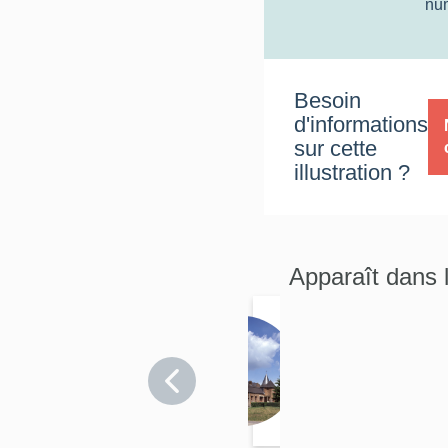
nu
Besoin
d'informations
sur cette
illustration ?
Apparaît dans 
Égli
se
Aisne
paro
>
issia
Dohis
le