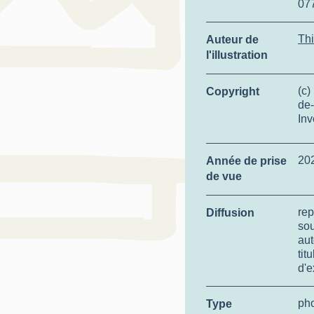
07
Thi
Auteur de
l'illustration
(c)
Copyright
de-
Inv
20
Année de prise
de vue
rep
Diffusion
so
aut
tit
d'e
ph
Type