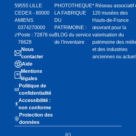
59555 LILLE
PHOTOTHEQUE
* Réseau associatif
CEDEX - 80000
LA FABRIQUE
120 musées des
AMIENS
DU
Hauts-de-France
0374270000
PATRIMOINE :
œuvrant pour la
Poste : 72876 ou
BLOG du service
valorisation du
76628
de l'Inventaire
patrimoine des méti
Nous
et des industries
contacter
anciennes ou actuel
Aide
Mentions
légales
Politique de
confidentialité
Accessibilité :
non conforme
Protection des
données
(c)