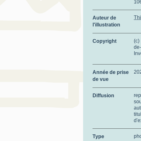
10
Thi
Auteur de
l'illustration
(c)
Copyright
de-
Inv
20
Année de prise
de vue
rep
Diffusion
so
aut
tit
d'e
ph
Type