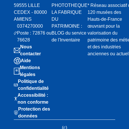
59555 LILLE
PHOTOTHEQUE
* Réseau associatif
CEDEX - 80000
LA FABRIQUE
120 musées des
AMIENS
DU
Hauts-de-France
0374270000
PATRIMOINE :
œuvrant pour la
Poste : 72876 ou
BLOG du service
valorisation du
76628
de l'Inventaire
patrimoine des méti
Nous
et des industries
contacter
anciennes ou actuel
Aide
Mentions
légales
Politique de
confidentialité
Accessibilité :
non conforme
Protection des
données
(c)