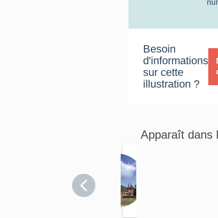
nu
Besoin
d'informations
sur cette
illustration ?
Apparaît dans 
Égli
se
Aisne
paro
>
issia
Dohis
le