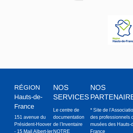
(égli
se
fortif
iée)
Notr
e-
Dam
e
NOS
NOS
RÉGION
SERVICES
PARTENAIR
Hauts-de-
France
Le centre de
* Site de l'Associati
151 avenue du
documentation
des professionnels 
Président-Hoover
de l'Inventaire
musées des Hauts-d
- 15 Mail Albert-Ier
NOTRE
France