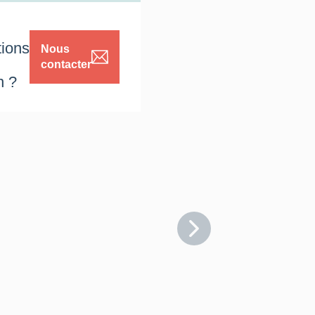
tions
Nous
contacter
n ?