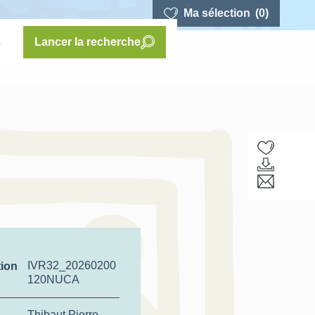
Ma sélection
(0)
s
Lancer la recherche
IVR32_20260200
tion
120NUCA
Thibaut Pierre