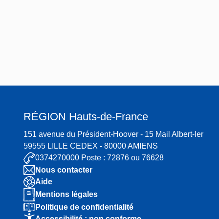
fortif
iée)
Notr
e-
Dam
e
RÉGION
Hauts-de-France
151 avenue du Président-Hoover - 15 Mail Albert-Ier
59555 LILLE CEDEX - 80000 AMIENS
0374270000 Poste : 72876 ou 76628
Nous contacter
Aide
Mentions légales
Politique de confidentialité
Accessibilité : non conforme