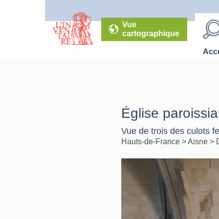
Vue
cartographique
Accé
Église paroissia
Vue de trois des culots f
Hauts-de-France
>
Aisne
>