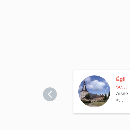
Égli
se
Aisne
paro
>
issia
Dohis
le
(égli
se