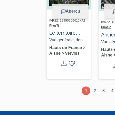
Aperçu
IVR22_19990206415XA |
IVR22_19
Phot'R
Phot'R
Le territoire
Ancien
communal de
Vue générale, depuis
de lai
Vue aér
Vervins
l'ouest.
Hauts-de-France
>
cardé
de la fi
Hauts-
Aisne
>
Vervins
Aisne
le sud.
1
2
3
4