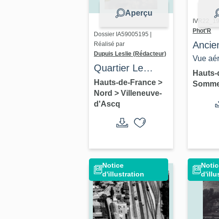
Aperçu
IVR22_19
Phot'R
Dossier IA59005195 |
Ancie
Réalisé par
Dupuis Leslie (Rédacteur)
de ve
Vue aér
Quartier Le
Lerou
ouest.
Hauts-
Château
Hauts-de-France
>
Somm
Nord
>
Villeneuve-
d'Ascq
Notice
Notic
d'illustration
d'illu