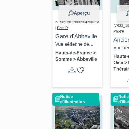
Aperçu
IVR32_20178005047NUCA
IVR22_19
|
Phot'R
Phot'R
Gare d'Abbeville
Ancie
Vue aérienne de
farine
Vue aé
1990.
Hauts-de-France
>
de Mil
l'usine
Hauts-
Somme
>
Abbeville
Oise
>
minot
Thérai
Lecoe
Topin
instal
aquic
Notice
Notic
d'illustration
d'illu