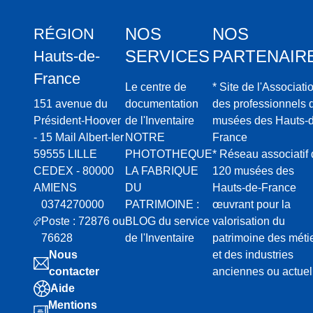
NOS
NOS
RÉGION
SERVICES
PARTENAIR
Hauts-de-
France
Le centre de
* Site de l'Associati
151 avenue du
documentation
des professionnels 
Président-Hoover
de l'Inventaire
musées des Hauts-d
- 15 Mail Albert-Ier
NOTRE
France
59555 LILLE
PHOTOTHEQUE
* Réseau associatif
CEDEX - 80000
LA FABRIQUE
120 musées des
AMIENS
DU
Hauts-de-France
0374270000
PATRIMOINE :
œuvrant pour la
Poste : 72876 ou
BLOG du service
valorisation du
76628
de l'Inventaire
patrimoine des méti
Nous
et des industries
contacter
anciennes ou actuel
Aide
Mentions