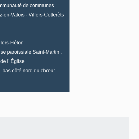
mmunauté de communes
z-en-Valois
-
Villers-Cotterêts
llers-Hélon
ise paroissiale Saint-Martin
,
de l'
Église
bas-côté nord du chœur