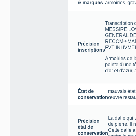
& marques
armoiries
,
gra
Transcriptio
MESSIRE LOV
GENERAL DE
RECOM-/-MAN
Précision
FVT INHVMEE
inscriptions
Armoiries de l
pointe d'une t
d'or et d'azur,
État de
mauvais état
conservation
œuvre resta
La dalle qui 
Précision
de pierre. Il
état de
Cette dalle a
conservation