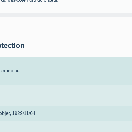
r du bas-côté nord du chœur.
otection
a commune
 objet
, 1929/11/04