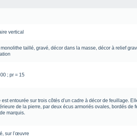
ire vertical
,
monolithe
taillé
,
gravé
,
décor dans la masse
,
décor à relief gra
ation
100 ; pr = 15
 est entourée sur trois côtés d'un cadre à décor de feuillage. El
érieure de la pierre, par deux écus armoriés ovales, bordés de f
de marquis.
é
,
sur l'œuvre