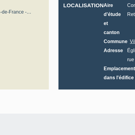
LOCALISATION
Aire
Co
-de-France -
d'étude
Ret
al
et
canton
Commune
Vi
Adresse
Égl
rue 
Emplacement
dans l'édifice