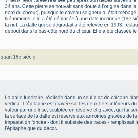
Villers-Hélon, a été réalisée peu après son décès survenu le
34 ans. Cette pierre se trouvait sans doute à l'origine dans la
nord du chœur), puisque le caveau seigneurial était ménagé 
Néanmoins, elle a été déplacée à une date inconnue (19e siè
la nef. La dalle qui se dégradait a été relevée en 1993, rest
debout dans le bas-côté nord du chœur. Elle a été classée l
 quart 18e siècle
La dalle funéraire, réalisée dans un seul bloc de calcaire blan
vertical. L'épitaphe est gravée sur les deux-tiers inférieurs d
valeur par une frise, sculptée en réserve et gravée, qui lui ser
la surface de la dalle est réservé aux armoiries gravées de la 
impastation foncée - dont il subsiste des traces - remplissait le
l'épitaphe que du décor.