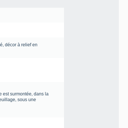
vé
,
décor à relief en
le est surmontée, dans la
euillage, sous une