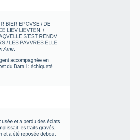
E RIBIER EPOVSE / DE
E LIEV LIEVTEN. /
AQVELLE S'EST RENDV
RS / LES PAVVRES ELLE
on Ame
.
'argent accompagnée en
ost du Barail : échiqueté
st usée et a perdu des éclats
lissait les traits gravés.
on et a été reposée debout