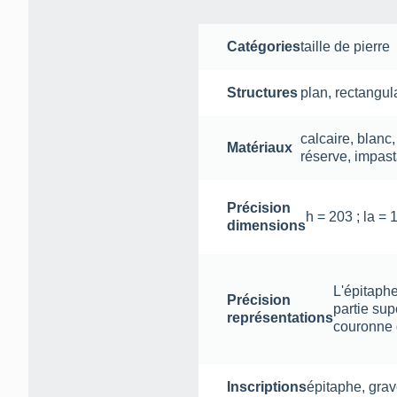
Catégories
taille de pierre
Structures
plan
,
rectangula
calcaire
,
blanc
Matériaux
réserve
,
impast
Précision
h = 203 ; la = 
dimensions
L'épitaphe
Précision
partie sup
représentations
couronne 
Inscriptions
épitaphe
,
grav