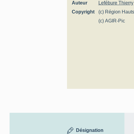
Auteur
Lefébure Thierry
Copyright
(c) Région Hauts
Inventaire génér
(c) AGIR-Pic
Désignation