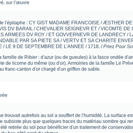
vé
,
sur l'œuvre
n de l'épitaphe : CY GIST MADAME FRANCOISE / ÆSTHER D
IS DV BARAIL / CHEVALIER SEIGNEVR ET / VICOMTE DE C
S ARMEES DV ROY / ET GOVVERNEVR DE LANDRECY / L
DABLE PAR SA PIETE SA / VERTV ET SA CHARITE ENVE
 / LE 9 DE SEPTEMBRE DE L'ANNEE / 1718. /
Priez Pour S
a famille de Ribier : d'azur (ou de gueules) à la fasce ondée d
ête de licorne du même (ou d'or). Armoiries de la famille Le Prév
 au franc-canton d'or chargé d'un griffon de sable.
urée
se trouvait autrefois au sol a souffert de l'humidité. La surface e
 ne subsiste plus que quelques traces du matériau sombre qui remp
 été retirée du sol pour bénéficier d'un traitement de conservati