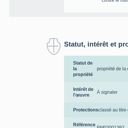
contre le mu
Statut, intérêt et pr
Statut de
la
propriété de l
propriété
Intérêt de
À signaler
l'œuvre
Protections
classé au titre
Référence
PM02001392