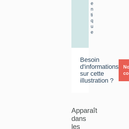
e
n
ti
q
u
e
Besoin
d'informations
N
sur cette
co
illustration ?
Apparaît
dans
les