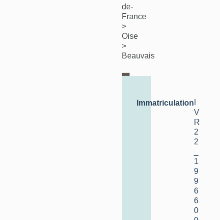
de-
France
>
Oise
>
Beauvais
I
Immatriculation
V
R
2
2
_
1
9
9
6
6
0