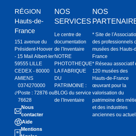
,
NOS
NOS
RÉGION
fondate
ur de
SERVICES
PARTENAIR
Hauts-de-
Lyon
France
Le centre de
* Site de l'Associati
151 avenue du
documentation
des professionnels 
Président-Hoover
de l'Inventaire
musées des Hauts-d
- 15 Mail Albert-Ier
NOTRE
France
59555 LILLE
PHOTOTHEQUE
* Réseau associatif
CEDEX - 80000
LA FABRIQUE
120 musées des
AMIENS
DU
Hauts-de-France
0374270000
PATRIMOINE :
œuvrant pour la
Poste : 72876 ou
BLOG du service
valorisation du
76628
de l'Inventaire
patrimoine des méti
Nous
et des industries
contacter
anciennes ou actuel
Aide
Mentions