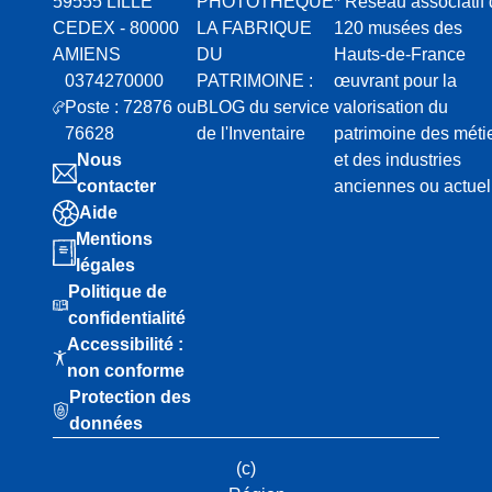
59555 LILLE
PHOTOTHEQUE
* Réseau associatif
CEDEX - 80000
LA FABRIQUE
120 musées des
AMIENS
DU
Hauts-de-France
0374270000
PATRIMOINE :
œuvrant pour la
Poste : 72876 ou
BLOG du service
valorisation du
76628
de l'Inventaire
patrimoine des méti
Nous
et des industries
contacter
anciennes ou actuel
Aide
Mentions
légales
Politique de
confidentialité
Accessibilité :
non conforme
Protection des
données
(c)