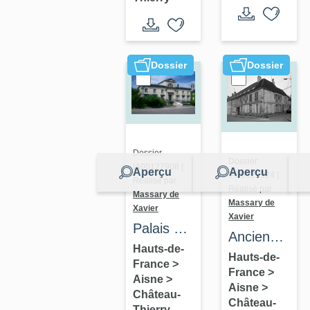
de
Bleu
Château-
Thierry,
devenue
Dossier
Dossier
prison,
puis
bibliothèque
et école
Dossier
maternelle
Dossier
IA00127908 |
Aperçu
Aperçu
IA00127924 |
Réalisé par
Réalisé par
Massary de
Massary de
Xavier
Xavier
Palais de
Ancien
Justice
Hauts-de-
relais de
Hauts-de-
France
>
de
France
>
poste
Aisne
>
Château-
Aisne
>
Château-
Château-
Thierry
Thierry