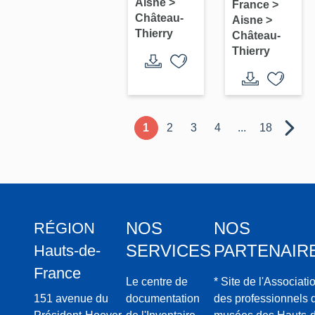
Aisne
>
France
>
Minimes
de
de-
Château-
Aisne
>
de
Château-
Thierry
Navarre)
Château-
Château-
Thierry
Thierry
Thierry
(détruit)
1
2
3
4
...
18
NOS
NOS
RÉGION
SERVICES
PARTENAIR
Hauts-de-
France
Le centre de
* Site de l'Associati
151 avenue du
documentation
des professionnels 