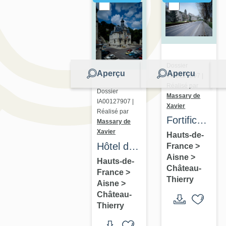
Dossier
Aperçu
Aperçu
IA00127897 |
Réalisé par
Dossier
Massary de
IA00127907 |
Xavier
Réalisé par
Fortification
Massary de
Xavier
d'agglomérat
Hauts-de-
Hôtel de
France
>
Aisne
>
Ville de
Hauts-de-
Château-
France
>
Château-
Thierry
Aisne
>
Thierry
Château-
Thierry