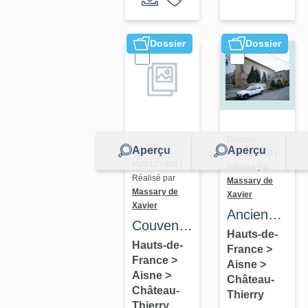
Dossier
Dossier
Dossier
Aperçu
Aperçu
Dossier
IA00127900 |
IA00127904 |
Réalisé par
Réalisé par
Massary de
Massary de
Xavier
Xavier
Ancienne
Couvent
chapelle
Hauts-de-
de
Hauts-de-
France
>
Sainte-
France
>
célestines
Aisne
>
Marie-
Aisne
>
Château-
dit le
Madeleine
Château-
Thierry
Couvent
Thierry