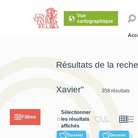
Vue
cartographique
Accé
Résultats de la rech
Xavier"
358 résultats
Sélectionner
Filtres
les résultats
affichés
Dossier
Dossier