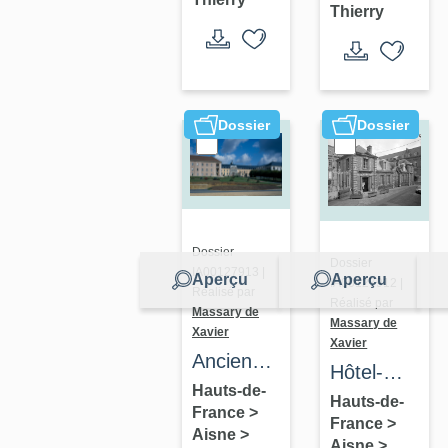
Thierry
Dossier
Dossier
Dossier
Dossier
IA00127913 |
Aperçu
Aperçu
IA00127912 |
Réalisé par
Réalisé par
Massary de
Massary de
Xavier
Xavier
Ancienne
Hôtel-
maladrerie
Hauts-de-
Dieu
Hauts-de-
France
>
Saint-
France
>
d'augustines
Aisne
>
Jean-
Aisne
>