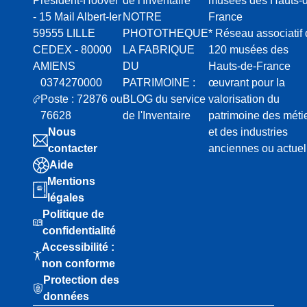
Président-Hoover
de l'Inventaire
musées des Hauts-d
- 15 Mail Albert-Ier
NOTRE
France
59555 LILLE
PHOTOTHEQUE
* Réseau associatif
CEDEX - 80000
LA FABRIQUE
120 musées des
AMIENS
DU
Hauts-de-France
0374270000
PATRIMOINE :
œuvrant pour la
Poste : 72876 ou
BLOG du service
valorisation du
76628
de l'Inventaire
patrimoine des méti
Nous
et des industries
contacter
anciennes ou actuel
Aide
Mentions
légales
Politique de
confidentialité
Accessibilité :
non conforme
Protection des
données