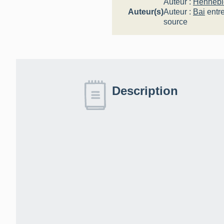
Auteur :
Hennebi
Auteur(s)
Auteur :
Bai
entr
source
Description