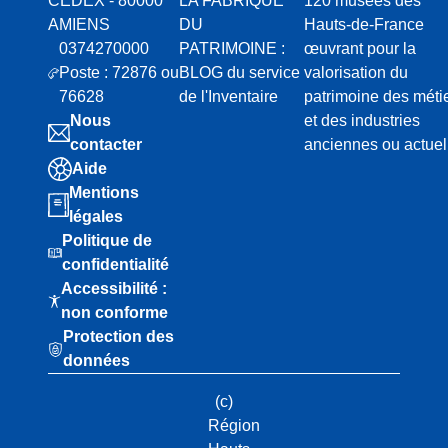
CEDEX - 80000
LA FABRIQUE
120 musées des
AMIENS
DU
Hauts-de-France
0374270000
PATRIMOINE :
œuvrant pour la
Poste : 72876 ou
BLOG du service
valorisation du
76628
de l'Inventaire
patrimoine des méti
Nous
et des industries
contacter
anciennes ou actuel
Aide
Mentions
légales
Politique de
confidentialité
Accessibilité :
non conforme
Protection des
données
(c)
Région