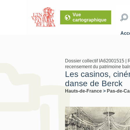
Vue
cartographique
Accé
Dossier collectif IA62001515 | 
recensement du patrimoine baln
Les casinos, ciné
danse de Berck
Hauts-de-France
>
Pas-de-Ca