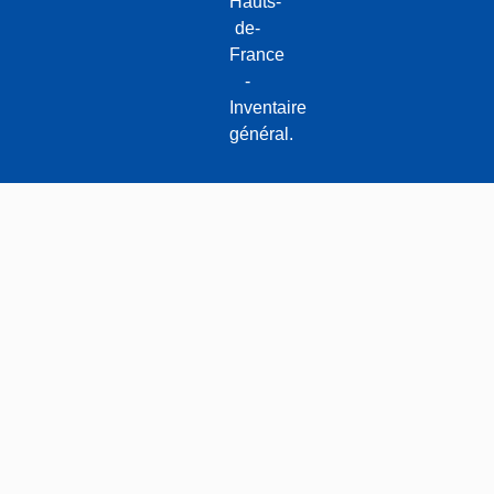
Hauts-
de-
France
-
Inventaire
général.