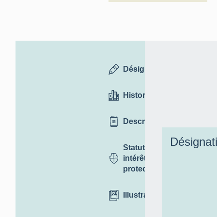
Désignation
Historique
Description
Désignat
Statut,
intérêt et
protection
Illustrations