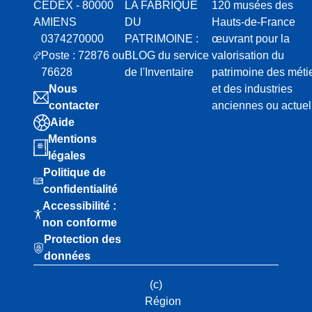
CEDEX - 80000
LA FABRIQUE
120 musées des
AMIENS
DU
Hauts-de-France
0374270000
PATRIMOINE :
œuvrant pour la
Poste : 72876 ou
BLOG du service
valorisation du
76628
de l'Inventaire
patrimoine des méti
Nous
et des industries
contacter
anciennes ou actuel
Aide
Mentions
légales
Politique de
confidentialité
Accessibilité :
non conforme
Protection des
données
(c)
Région