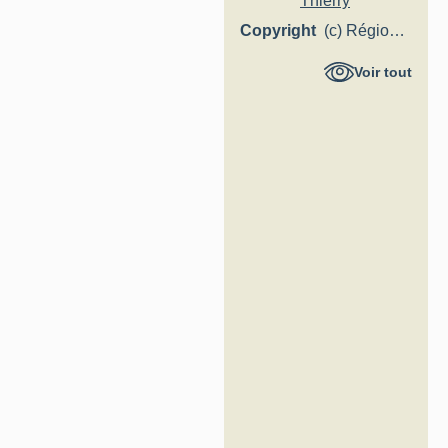
Thierry
Copyright
(c) Région
Hauts-de-
Voir tout
France -
Inventaire
général