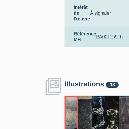
Intérêt
de
À signaler
l'œuvre
Référence
PA00115910
MH
Illustrations
38