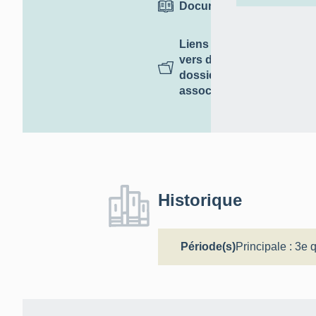
Documentation
Liens
vers des
dossiers
associés
Historique
Période(s)
Principale :
3e q