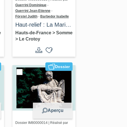
Guerrini Dominique
-
Guerrini Jean-Etienne
-
Förstel Judith
-
Barbedor Isabelle
Haut-relief : La Marine
e
et l'Infanterie
e
Hauts-de-France
>
Somme
>
Le Crotoy
Dossier
Aperçu
Dossier IM80000014 | Réalisé par