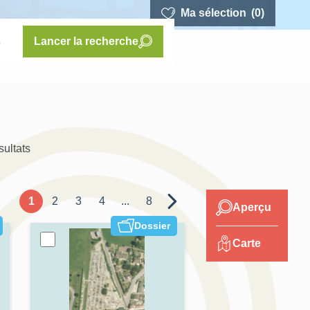
Ma sélection
(0)
s
Lancer la recherche
sultats
1
2
3
4
...
8
Aperçu
Dossier
Carte