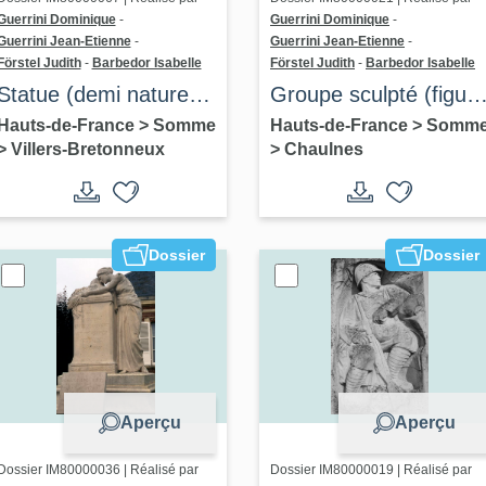
Guerrini Dominique
-
Guerrini Dominique
-
Guerrini Jean-Etienne
-
Guerrini Jean-Etienne
-
Förstel Judith
-
Barbedor Isabelle
Förstel Judith
-
Barbedor Isabelle
Statue (demi nature) :
Groupe sculpté (figure
Le Deuil
colossale) : La Victoir
Hauts-de-France
>
Somme
Hauts-de-France
>
Somm
>
Villers-Bretonneux
>
Chaulnes
et le soldat mourant
Dossier
Dossier
Aperçu
Aperçu
Dossier IM80000036 | Réalisé par
Dossier IM80000019 | Réalisé par