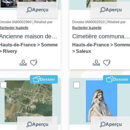
Aperçu
Aperçu
Dossier IA80002960 | Réalisé par
Dossier IA80002910 | Réalisé par
Barbedor Isabelle
Barbedor Isabelle
Ancienne maison de
Cimetière communal
campagne du Collège
de Saleux
Hauts-de-France
>
Somme
Hauts-de-France
>
Somm
>
Rivery
>
Saleux
d'Amiens, actuelle
mairie et école
primaire de Rivery
Dossier
Dossier
Aperçu
Aperçu