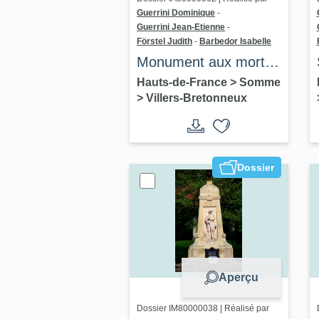
Guerrini Dominique
-
Guerrini Jean-Etienne
-
Förstel Judith
-
Barbedor Isabelle
Monument aux morts
de Villers-Bretonneux
Hauts-de-France
>
Somme
>
Villers-Bretonneux
Dossier
Aperçu
Dossier IM80000038 | Réalisé par