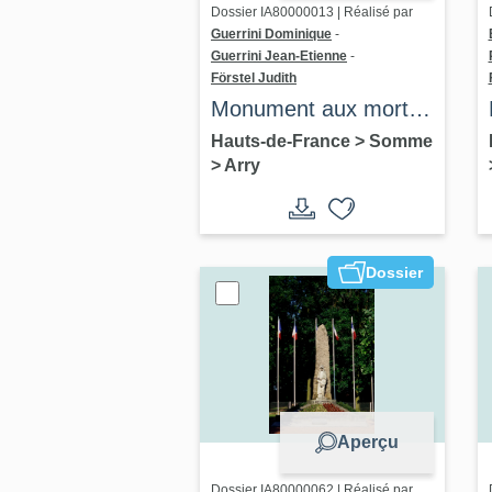
Dossier IA80000013 | Réalisé par
Guerrini Dominique
-
Guerrini Jean-Etienne
-
Förstel Judith
Monument aux morts
d'Arry
Hauts-de-France
>
Somme
>
Arry
Dossier
Aperçu
Dossier IA80000062 | Réalisé par