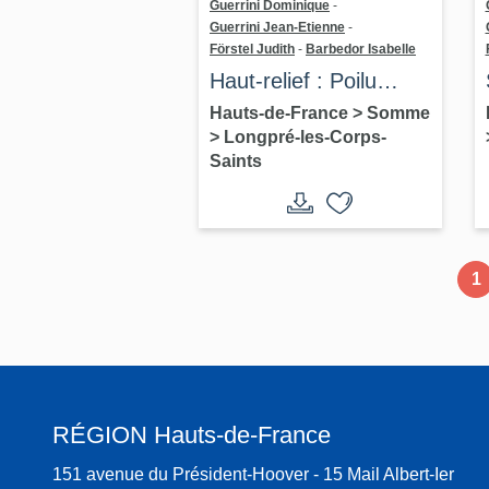
Guerrini Dominique
-
Guerrini Jean-Etienne
-
Förstel Judith
-
Barbedor Isabelle
Haut-relief : Poilu
appuyé sur son fusil
Hauts-de-France
>
Somme
>
Longpré-les-Corps-
Saints
1
RÉGION
Hauts-de-France
151 avenue du Président-Hoover - 15 Mail Albert-Ier