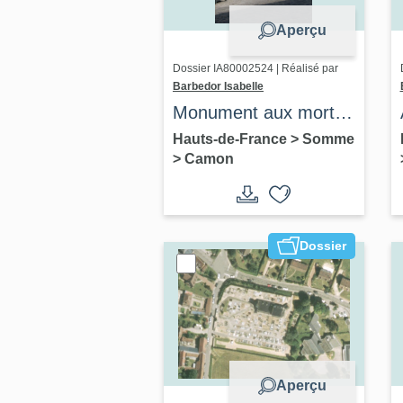
Aperçu
Dossier IA80002524 | Réalisé par
Barbedor Isabelle
Monument aux morts
de Camon
Hauts-de-France
>
Somme
>
Camon
Dossier
Aperçu