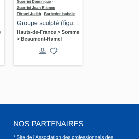
Guerrini Dominique
-
Guerrini Jean-Etienne
-
Förstel Judith
-
Barbedor Isabelle
Groupe sculpté (figure
colossale) : Pieta au
e
Hauts-de-France
>
Somme
>
Beaumont-Hamel
poilu
NOS PARTENAIRES
* Site de l'Association des professionnels des