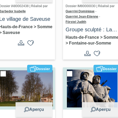
Dossier IA80002438 | Réalisé par
Dossier IM80000030 | Réalisé par
Barbedor Isabelle
Guerrini Dominique
-
Guerrini Jean-Etienne
-
Le village de Saveuse
Förstel Judith
Hauts-de-France
>
Somme
Groupe sculpté : La
>
Saveuse
Veuve et l'orphelin
Hauts-de-France
>
Somm
>
Fontaine-sur-Somme
Dossier
Dossier
Aperçu
Aperçu