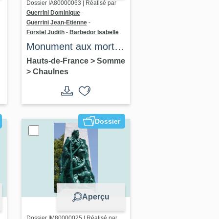
Dossier IA80000063 | Réalisé par
Guerrini Dominique
-
Guerrini Jean-Etienne
-
Förstel Judith
-
Barbedor Isabelle
Monument aux morts
de Chaulnes
Hauts-de-France
>
Somme
>
Chaulnes
e
Dossier
Aperçu
Dossier IM80000025 | Réalisé par