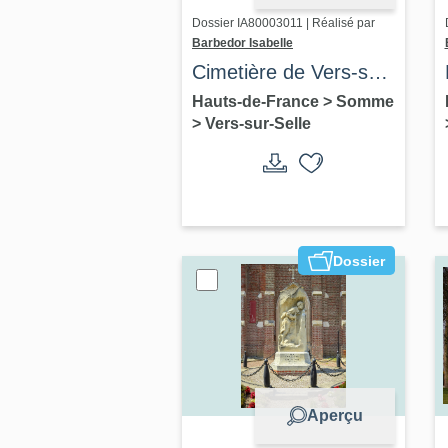
Dossier IA80003011 | Réalisé par
Barbedor Isabelle
Cimetière de Vers-sur-
Selles
Hauts-de-France
>
Somme
>
Vers-sur-Selle
Dossier
Aperçu