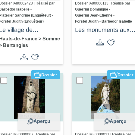
Dossier IA80002428 | Réalisé par
Dossier IA80000113 | Réalisé par
Barbedor Isabelle
-
Guerrini Dominique
-
Platerier Sandrine (Enquêteur)
-
Guerrini Jean-Etienne
-
Förstel Judith (Enquêteur)
Förstel Judith
-
Barbedor Isabelle
Le village de
Les monuments aux
Bertangles
morts de la Première
Hauts-de-France
>
Somme
>
Bertangles
Guerre mondiale dans
la Somme - dossier d
présentation
Dossier
Dossier
Aperçu
Aperçu
Dossier IM80000067 | Réalisé par
Dossier IM80000021 | Réalisé par