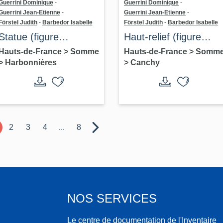
Guerrini Dominique
-
Guerrini Dominique
-
Guerrini Jean-Etienne
-
Guerrini Jean-Etienne
-
Förstel Judith
-
Barbedor Isabelle
Förstel Judith
-
Barbedor Isabelle
Statue (figure
Haut-relief (figure
colossale) : Le Deuil
colossale) : Le
Hauts-de-France
>
Somme
Hauts-de-France
>
Somm
>
Harbonnières
>
Canchy
Guetteur
2
3
4
...
8
NOS SERVICES
Le centre de documentation de l'Inventaire