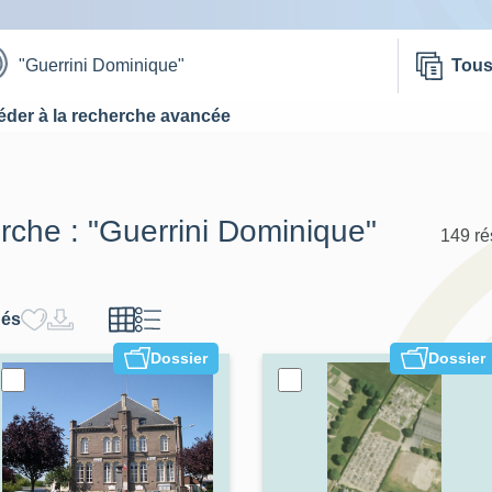
Tou
der à la recherche avancée
erche :
"Guerrini Dominique"
149 ré
hés
Dossier
Dossier