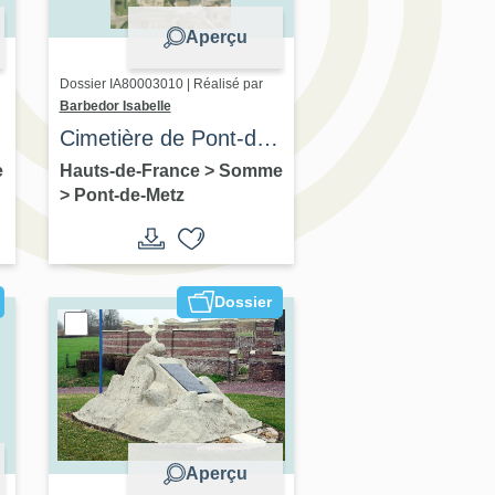
Aperçu
Dossier IA80003010 | Réalisé par
Barbedor Isabelle
Cimetière de Pont-de-
Metz
e
Hauts-de-France
>
Somme
>
Pont-de-Metz
Dossier
Aperçu