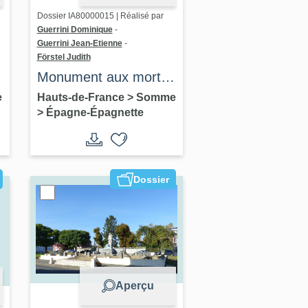
Dossier IA80000015 | Réalisé par
Guerrini Dominique
-
Guerrini Jean-Etienne
-
Förstel Judith
Monument aux morts
d'Épagne-Épagnette
e
Hauts-de-France
>
Somme
>
Épagne-Épagnette
Dossier
Aperçu