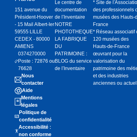
Le centre de
* Site de l'Associati
151 avenue du
documentation
des professionnels 
Président-Hoover
de l'Inventaire
musées des Hauts-d
- 15 Mail Albert-Ier
NOTRE
France
59555 LILLE
PHOTOTHEQUE
* Réseau associatif
CEDEX - 80000
LA FABRIQUE
120 musées des
AMIENS
DU
Hauts-de-France
0374270000
PATRIMOINE :
œuvrant pour la
Poste : 72876 ou
BLOG du service
valorisation du
76628
de l'Inventaire
patrimoine des méti
Nous
et des industries
contacter
anciennes ou actuel
Aide
Mentions
légales
Politique de
confidentialité
Accessibilité :
non conforme