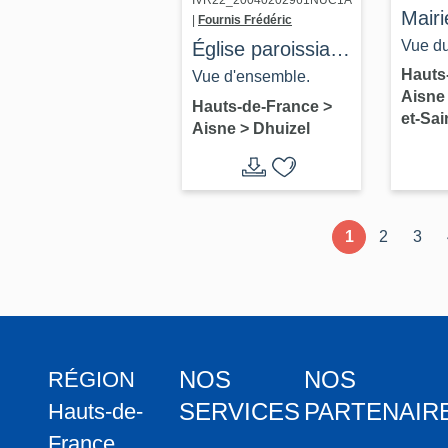
IVR22_20040202961NUC1A
Mairi
|
Fournis Frédéric
prima
Vue du
Église paroissiale
Bazo
toilett
Saint-Rémi de
Hauts
Vue d'ensemble.
Aisn
Vesl
fond d
Dhuizel et son
Hauts-de-France
>
et-Sai
Aisne
>
Dhuizel
cimetière
1
2
3
NOS
NOS
RÉGION
SERVICES
PARTENAIR
Hauts-de-
France