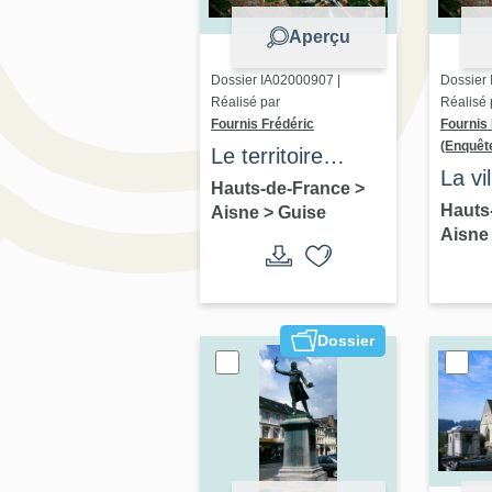
Aperçu
Dossier IA02000907 |
Dossier
Réalisé par
Réalisé 
Fournis Frédéric
Fournis 
(Enquêt
Le territoire
La vi
communal de
Hauts-de-France
>
Hauts
Aisne
>
Guise
Guise - dossier
Aisn
de présentation
Dossier