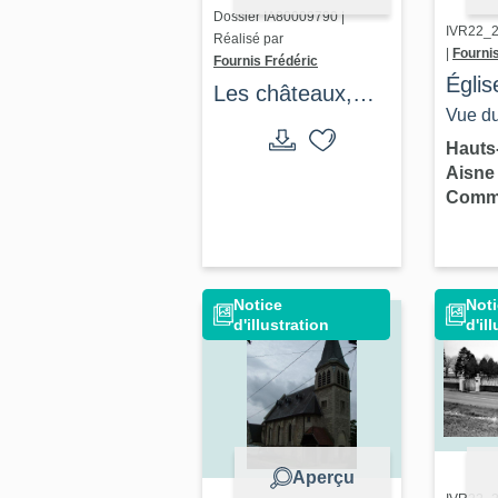
Dossier IA80009790 |
IVR22_
Réalisé par
|
Fourni
Fournis Frédéric
Églis
Les châteaux,
Saint
Vue du
manoirs et
Cys-
occide
Hauts
villégiatures du
Aisn
et so
Val de Nièvre
Comm
Notice
Noti
d'illustration
d'il
Aperçu