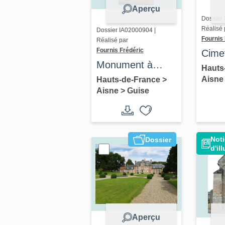
Aperçu
Dossier
Réalisé 
Dossier IA02000904 |
Fournis 
Réalisé par
Fournis Frédéric
Cimet
Monument à
Méda
Hauts
Camille
Aisn
Hauts-de-France
>
Aisne
>
Guise
Desmoulins
Noti
Dossier
d'il
Aperçu