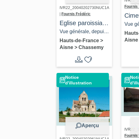
IVR22_2
Fournis 
IVR22_20040202730NUC1A
|
Fournis Frédéric
Cimet
Eglise paroissiale
franc
Vue gé
Saint-Martin de
Vue générale, depuis
alle
cimeti
Hauts
Chassemy
Aisn
le nord-ouest.
Hauts-de-France
>
Flavi
route.
Aisne
>
Chassemy
Notice
Noti
d'illustration
d'il
Aperçu
IVR22_1
Fournis 