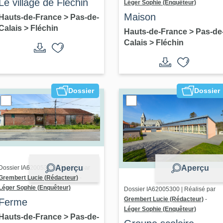
Le village de Fléchin
Léger Sophie (Enquêteur)
Maison
Hauts-de-France
>
Pas-de-
Calais
>
Fléchin
Hauts-de-France
>
Pas-de
Calais
>
Fléchin
Dossier
Dossier
Aperçu
Aperçu
Dossier IA62005309 | Réalisé par
Grembert Lucie (Rédacteur)
-
Léger Sophie (Enquêteur)
Dossier IA62005300 | Réalisé par
Grembert Lucie (Rédacteur)
-
Ferme
Léger Sophie (Enquêteur)
Hauts-de-France
>
Pas-de-