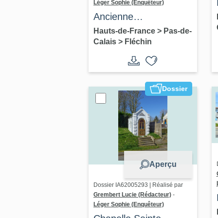
Léger Sophie (Enquêteur)
Ancienne
gendarmerie,
Hauts-de-France
>
Pas-de-
Calais
>
Fléchin
actuellement mairie
Dossier
Aperçu
Dossier IA62005293 | Réalisé par
Grembert Lucie (Rédacteur)
-
Léger Sophie (Enquêteur)