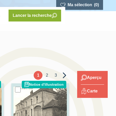
Ma sélection
(0)
s
Lancer la recherche
1
2
3
Aperçu
Notice d'illustration
Carte