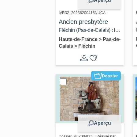
Aperçu
IVR32_20236200415NUCA
Ancien presbytère
Fléchin (Pas-de-Calais) : le
monument aux morts et le
Hauts-de-France
>
Pas-de-
Calais
>
Fléchin
presbytère. Carte postale,
photographe inconnu,
[s.ed.], [ca 1930] (coll. part.).
Dossier
Aperçu
Dossier IM62004008 | Réalisé par