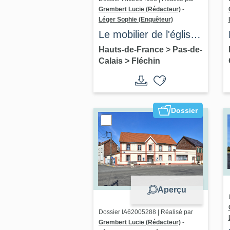
Grembert Lucie (Rédacteur)
-
Léger Sophie (Enquêteur)
Le mobilier de l'église
Saint-Martin de
Hauts-de-France
>
Pas-de-
Calais
>
Fléchin
Fléchin
Dossier
Aperçu
Dossier IA62005288 | Réalisé par
Grembert Lucie (Rédacteur)
-