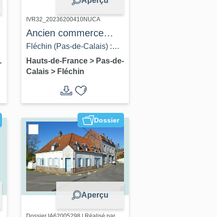
Aperçu
IVR32_20236200410NUCA
Ancien commerce
Moine-Bruyant, puis
Fléchin (Pas-de-Calais) :
étude notariale,
magasin Moine-Bruyant.
Hauts-de-France
>
Pas-de-
-
Calais
>
Fléchin
devenu maison
Carte postale, photographe
inconnu, [s. ed.], [ca 1930]
(coll. part.).
Dossier
Aperçu
Dossier IA62005298 | Réalisé par