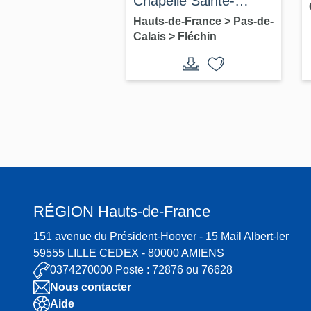
Chapelle Sainte-
Thérèse
Hauts-de-France
>
Pas-de-
Calais
>
Fléchin
RÉGION
Hauts-de-France
151 avenue du Président-Hoover - 15 Mail Albert-Ier
59555 LILLE CEDEX - 80000 AMIENS
0374270000 Poste : 72876 ou 76628
Nous contacter
Aide