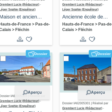
Grembert Lucie (Rédacteur)
-
Grembert Lucie (Rédacteur)
-
Léger Sophie (Enquêteur)
Léger Sophie (Enquêteur)
Maison et ancien
Ancienne école de
commerce,
filles
Hauts-de-France
>
Pas-de-
Hauts-de-France
>
Pas-de
Calais
>
Fléchin
Calais
>
Fléchin
actuellement atelier
Dossier
Dossier
Aperçu
Aperçu
Dossier IA62005333 | Réalisé par
Grembert Lucie (Rédacteur)
-
Dossier IA62005301 | Réalisé par
Léger Sophie (Enquêteur)
Grembert Lucie (Rédacteur)
-