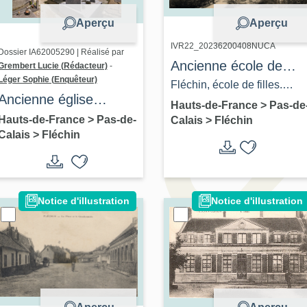
Aperçu
Aperçu
IVR22_20236200408NUCA
Dossier IA62005290 | Réalisé par
Ancienne école de
Grembert Lucie (Rédacteur)
-
Léger Sophie (Enquêteur)
filles
Fléchin, école de filles.
Ancienne église
Carte postale, éditeur
Hauts-de-France
>
Pas-de
paroissiale Saint-
Hauts-de-France
>
Pas-de-
Calais
>
Fléchin
inconnu, [ca 1910] (coll.
Calais
>
Fléchin
Martin
part.).
Notice d'illustration
Notice d'illustration