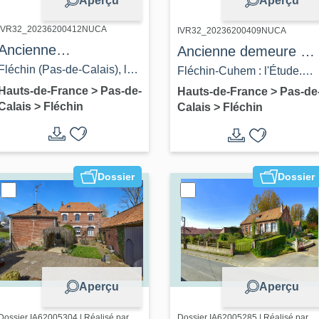
Aperçu
Aperçu
IVR32_20236200412NUCA
IVR32_20236200409NUCA
Ancienne
Ancienne demeure et
gendarmerie,
étude notariale
Fléchin (Pas-de-Calais), la
Fléchin-Cuhem : l'Étude.
actuellement mairie
place et la gendarmerie.
Carte postale, photographe
Hauts-de-France
>
Pas-de-
Hauts-de-France
>
Pas-de
Calais
>
Fléchin
Calais
>
Fléchin
Carte postale, photographe
inconnu, [s.ed.], [ca 1900]
inconnu, [s.ed.], [ca 1930]
(coll. part.).
(coll. part.).
Dossier
Dossier
Aperçu
Aperçu
Dossier IA62005304 | Réalisé par
Dossier IA62005285 | Réalisé par