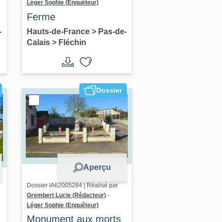
Léger Sophie (Enquêteur)
Ferme
-
Hauts-de-France
>
Pas-de-
Calais
>
Fléchin
Dossier
Aperçu
Dossier IA62005284 | Réalisé par
Grembert Lucie (Rédacteur)
-
Léger Sophie (Enquêteur)
Monument aux morts