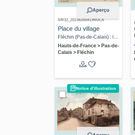
Aperçu
IVR32_20236200413NUCA
Place du village
Fléchin (Pas-de-Calais) : la
place. Carte postale,
Hauts-de-France
>
Pas-de-
Calais
>
Fléchin
photographe inconnu,
Moine-Blondel, [ca 1900]
(coll. part.).
Notice d'illustration