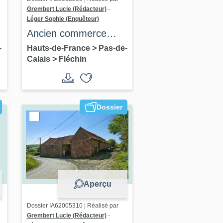
Grembert Lucie (Rédacteur)
-
Léger Sophie (Enquêteur)
Ancien commerce
Moine-Bruyant, puis
-
Hauts-de-France
>
Pas-de-
Calais
>
Fléchin
étude notariale,
devenu maison
Dossier
Aperçu
Dossier IA62005310 | Réalisé par
Grembert Lucie (Rédacteur)
-