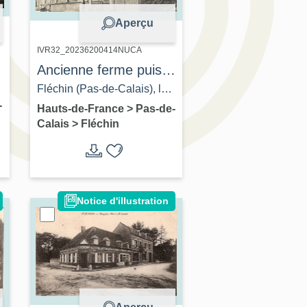
Aperçu
IVR32_20236200414NUCA
Ancienne ferme puis
poste, actuellement
Fléchin (Pas-de-Calais), la
-
médiathèque
poste. Carte postale,
Hauts-de-France
>
Pas-de-
Calais
>
Fléchin
photographe inconnu,
[s.ed.], [ca 1930] (coll. part.).
Notice d'illustration