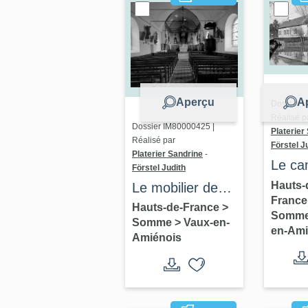
Aperçu
A
Dossier I
Réalisé p
Dossier IM80000425 |
Platerier
Réalisé par
Förstel J
Platerier Sandrine
-
Le ca
Förstel Judith
Villers
Hauts-
Le mobilier de
Franc
Bocag
l'église
Hauts-de-France
>
Somm
territo
Somme
>
Vaux-en-
paroissiale Saint-
en-Ami
Amiénois
comm
Firmin de Vaux-
Vaux-
en-Amiénois
Amién