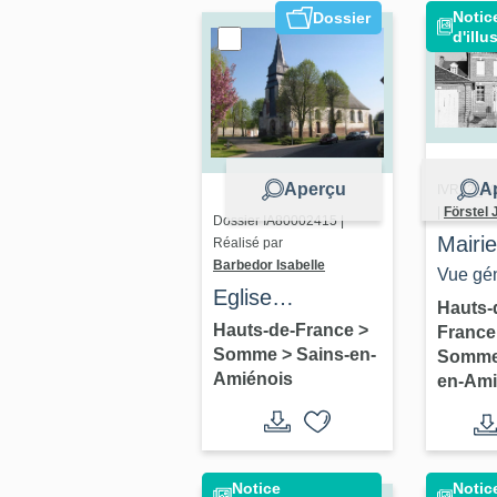
Notic
Dossier
d'illu
Aperçu
A
IVR22_2
|
Förstel 
Dossier IA80002415 |
Mairie
Réalisé par
Barbedor Isabelle
de Va
Vue gén
Eglise
Amién
Hauts-
paroissiale et
Hauts-de-France
>
Franc
Somme
>
Sains-en-
ancien cimetière
Somm
Amiénois
en-Ami
Saints-Fuscien,
Victoric et
Gentien de
Sains-en-
Notice
Notic