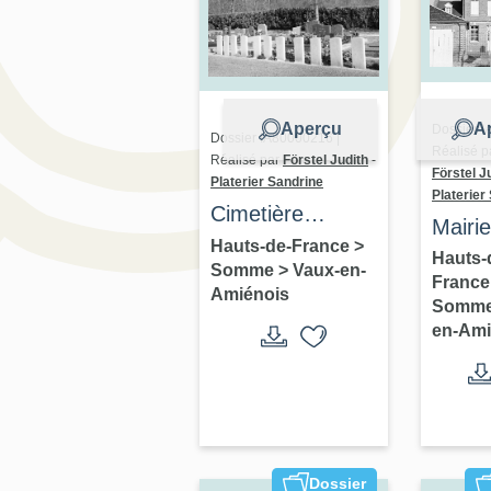
Aperçu
A
Dossier I
Dossier IA80000216 |
Réalisé p
Réalisé par
Förstel Judith
-
Förstel J
Platerier Sandrine
Platerier
Cimetière
Mairie
communal de
Hauts-de-France
>
de Va
Hauts-
Somme
>
Vaux-en-
Vaux-en-
Franc
Amién
Amiénois
Amiénois
Somm
en-Ami
Dossier