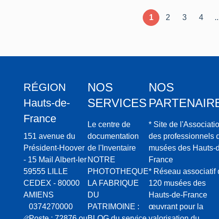
1
2
3
4
..
NOS
NOS
RÉGION
SERVICES
PARTENAIR
Hauts-de-
France
Le centre de
* Site de l'Associati
151 avenue du
documentation
des professionnels 
Président-Hoover
de l'Inventaire
musées des Hauts-d
- 15 Mail Albert-Ier
NOTRE
France
59555 LILLE
PHOTOTHEQUE
* Réseau associatif
CEDEX - 80000
LA FABRIQUE
120 musées des
AMIENS
DU
Hauts-de-France
0374270000
PATRIMOINE :
œuvrant pour la
Poste : 72876 ou
BLOG du service
valorisation du