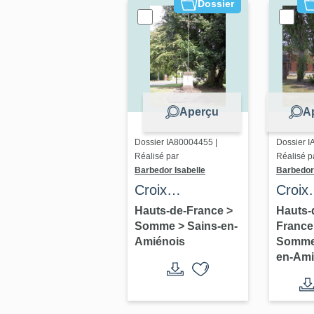
Dossier
Aperçu
A
Dossier IA80004455 |
Dossier I
Réalisé par
Réalisé p
Barbedor Isabelle
Barbedor 
Croix
Croix
monumentale à
monu
Hauts-de-France
>
Hauts-
Somme
>
Sains-en-
Franc
Sains-en-
à Sai
Amiénois
Somm
Amiénois
Amién
en-Ami