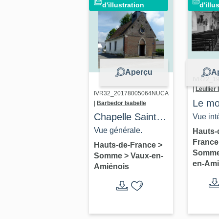
d'illustration
d'illu
Amiénois
Aperçu
A
IVR22_1
|
Leullier 
IVR32_20178005064NUCA
Le mob
|
Barbedor Isabelle
l'églis
Chapelle Saint-
Vue int
parois
Pierre de
vers le
Vue générale.
Hauts-
Franc
Saint-
Frémont à Vaux-
Hauts-de-France
>
Somm
Somme
>
Vaux-en-
de Va
en-Amiénois
en-Ami
Amiénois
Amién