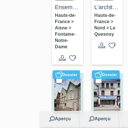
Ensemble
L'architectur
de
industrielle
Hauts-de-
Hauts-de-
France
>
France
>
verrières
et
Aisne
>
Nord
>
Le
de style
commerciale
Fontaine-
Quesnoy
Art déco
Notre-
Dame
Dossier
Dossier
Aperçu
Aperçu