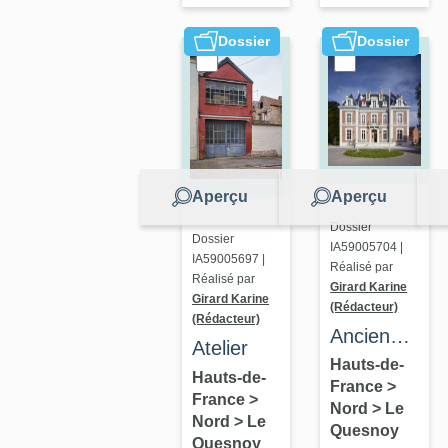
Dossier
Dossier
Aperçu
Aperçu
Dossier
Dossier
IA59005704 |
IA59005697 |
Réalisé par
Réalisé par
Girard Karine
Girard Karine
(Rédacteur)
(Rédacteur)
Ancien
Atelier
hôtel
Hauts-de-
Hauts-de-
France
>
particulier
France
>
Nord
>
Le
"Le
Nord
>
Le
Quesnoy
Quesnoy
Château",