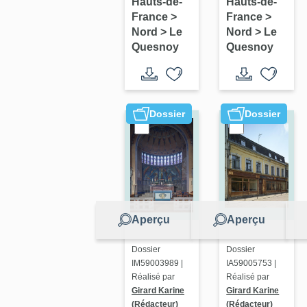
maisons
boutique
Hauts-de-
Hauts-de-
France
>
France
>
à enduit
Nord
>
Le
Nord
>
Le
nid
Quesnoy
Quesnoy
d'abeille
Dossier
Dossier
Aperçu
Aperçu
Dossier
Dossier
IM59003989 |
IA59005753 |
Réalisé par
Réalisé par
Girard Karine
Girard Karine
(Rédacteur)
(Rédacteur)