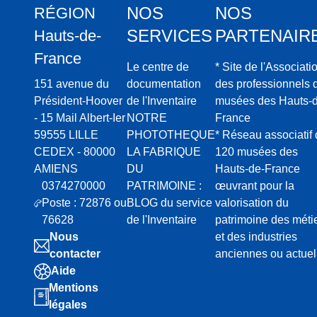
NOS
NOS
RÉGION
SERVICES
PARTENAIR
Hauts-de-
France
Le centre de
* Site de l'Associati
151 avenue du
documentation
des professionnels 
Président-Hoover
de l'Inventaire
musées des Hauts-d
- 15 Mail Albert-Ier
NOTRE
France
59555 LILLE
PHOTOTHEQUE
* Réseau associatif
CEDEX - 80000
LA FABRIQUE
120 musées des
AMIENS
DU
Hauts-de-France
0374270000
PATRIMOINE :
œuvrant pour la
Poste : 72876 ou
BLOG du service
valorisation du
76628
de l'Inventaire
patrimoine des méti
Nous
et des industries
contacter
anciennes ou actuel
Aide
Mentions
légales