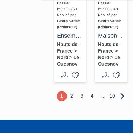
Dossier
Dossier
IA59005760 |
IA59005843 |
Réalisé par
Réalisé par
Girard Karine
Girard Karine
(Rédacteur)
(Rédacteur)
Ensemble
Maison à
de trois
boutique
Hauts-de-
Hauts-de-
France
>
France
>
maisons
à pignon
Nord
>
Le
Nord
>
Le
avec
sur rue
Quesnoy
Quesnoy
pignon
sur rue
1
2
3
4
...
10