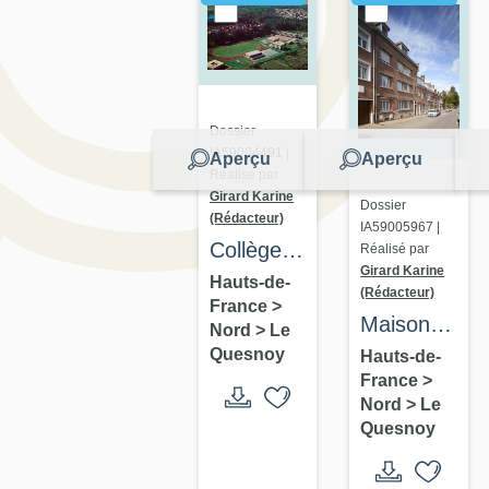
Dossier
IA59004491 |
Aperçu
Aperçu
Réalisé par
Girard Karine
Dossier
(Rédacteur)
IA59005967 |
Collège,
Réalisé par
Girard Karine
puis
Hauts-de-
(Rédacteur)
France
>
lycée,
Maisons
Nord
>
Le
puis Cité
et
Quesnoy
Hauts-de-
scolaire
France
>
immeubles
Eugène-
Nord
>
Le
en série
Quesnoy
Thomas